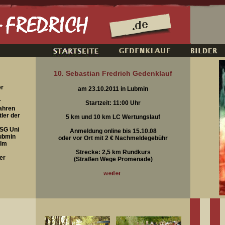
10. Sebastian Fredrich Gedenklauf
er
am 23.10.2011 in Lubmin
r
Startzeit: 11:00 Uhr
Jahren
ler der
5 km und 10 km LC Wertungslauf
HSG Uni
Anmeldung online bis 15.10.08
Lubmin
oder vor Ort mit 2 € Nachmeldegebühr
 Im
Strecke: 2,5 km Rundkurs
er
(Straßen Wege Promenade)