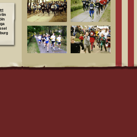
rt
rlin
öln
iga
ssel
iburg