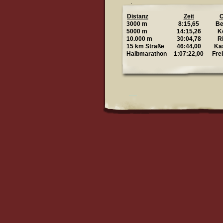
Distanz
Zeit
O
3000 m
8:15,65
Be
5000 m
14:15,26
K
10.000 m
30:04,78
R
15 km Straße
46:44,00
Ka
Halbmarathon
1:07:22,00
Fre